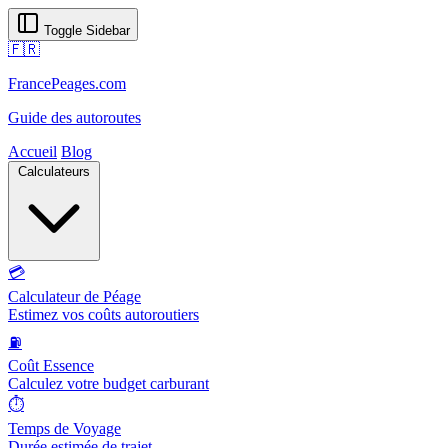
Toggle Sidebar
🇫🇷
FrancePeages.com
Guide des autoroutes
Accueil
Blog
Calculateurs
💳
Calculateur de Péage
Estimez vos coûts autoroutiers
⛽
Coût Essence
Calculez votre budget carburant
⏱️
Temps de Voyage
Durée estimée de trajet