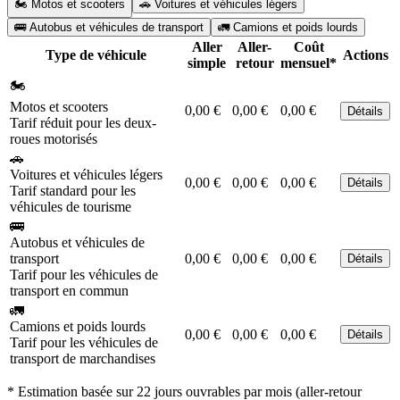
🏍️ Motos et scooters
🚗 Voitures et véhicules légers
🚌 Autobus et véhicules de transport
🚛 Camions et poids lourds
Aller
Aller-
Coût
Type de véhicule
Actions
simple
retour
mensuel*
🏍️
Motos et scooters
0,00 €
0,00 €
0,00 €
Détails
Tarif réduit pour les deux-
roues motorisés
🚗
Voitures et véhicules légers
0,00 €
0,00 €
0,00 €
Détails
Tarif standard pour les
véhicules de tourisme
🚌
Autobus et véhicules de
transport
0,00 €
0,00 €
0,00 €
Détails
Tarif pour les véhicules de
transport en commun
🚛
Camions et poids lourds
0,00 €
0,00 €
0,00 €
Détails
Tarif pour les véhicules de
transport de marchandises
* Estimation basée sur 22 jours ouvrables par mois (aller-retour