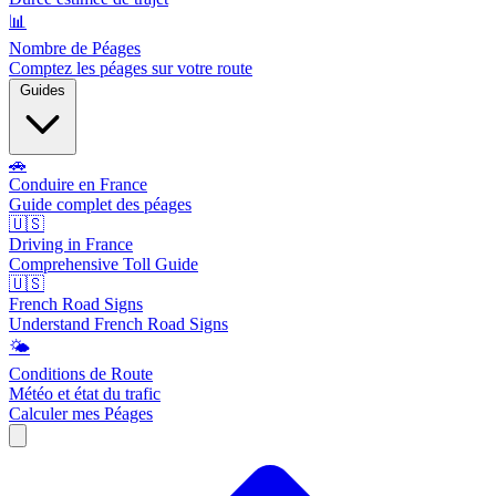
📊
Nombre de Péages
Comptez les péages sur votre route
Guides
🚗
Conduire en France
Guide complet des péages
🇺🇸
Driving in France
Comprehensive Toll Guide
🇺🇸
French Road Signs
Understand French Road Signs
🌤️
Conditions de Route
Météo et état du trafic
Calculer mes Péages