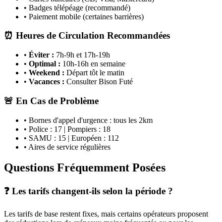
• Badges télépéage (recommandé)
• Paiement mobile (certaines barrières)
⏰ Heures de Circulation Recommandées
•
Éviter :
7h-9h et 17h-19h
•
Optimal :
10h-16h en semaine
•
Weekend :
Départ tôt le matin
•
Vacances :
Consulter Bison Futé
🚨 En Cas de Problème
• Bornes d'appel d'urgence : tous les 2km
• Police : 17 | Pompiers : 18
• SAMU : 15 | Européen : 112
• Aires de service régulières
Questions Fréquemment Posées
❓ Les tarifs changent-ils selon la période ?
Les tarifs de base restent fixes, mais certains opérateurs proposent