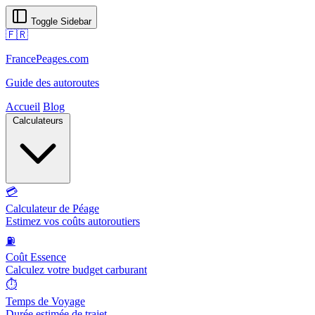
Toggle Sidebar
🇫🇷
FrancePeages.com
Guide des autoroutes
Accueil
Blog
Calculateurs
💳
Calculateur de Péage
Estimez vos coûts autoroutiers
⛽
Coût Essence
Calculez votre budget carburant
⏱️
Temps de Voyage
Durée estimée de trajet