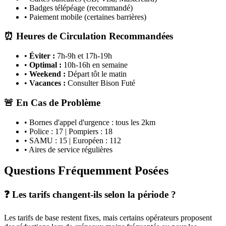
• Badges télépéage (recommandé)
• Paiement mobile (certaines barrières)
⏰ Heures de Circulation Recommandées
•
Éviter :
7h-9h et 17h-19h
•
Optimal :
10h-16h en semaine
•
Weekend :
Départ tôt le matin
•
Vacances :
Consulter Bison Futé
🚨 En Cas de Problème
• Bornes d'appel d'urgence : tous les 2km
• Police : 17 | Pompiers : 18
• SAMU : 15 | Européen : 112
• Aires de service régulières
Questions Fréquemment Posées
❓ Les tarifs changent-ils selon la période ?
Les tarifs de base restent fixes, mais certains opérateurs proposent