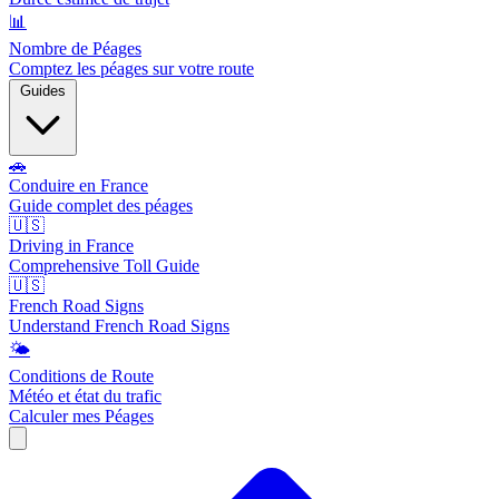
📊
Nombre de Péages
Comptez les péages sur votre route
Guides
🚗
Conduire en France
Guide complet des péages
🇺🇸
Driving in France
Comprehensive Toll Guide
🇺🇸
French Road Signs
Understand French Road Signs
🌤️
Conditions de Route
Météo et état du trafic
Calculer mes Péages