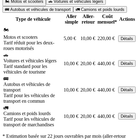
🏍️ Motos et scooters
🚗 Voitures et véhicules légers
🚌 Autobus et véhicules de transport
🚛 Camions et poids lourds
Aller
Aller-
Coût
Type de véhicule
Actions
simple
retour
mensuel*
🏍️
Motos et scooters
5,00 €
10,00 €
220,00 €
Détails
Tarif réduit pour les deux-
roues motorisés
🚗
Voitures et véhicules légers
10,00 €
20,00 €
440,00 €
Détails
Tarif standard pour les
véhicules de tourisme
🚌
Autobus et véhicules de
transport
10,00 €
20,00 €
440,00 €
Détails
Tarif pour les véhicules de
transport en commun
🚛
Camions et poids lourds
10,00 €
20,00 €
440,00 €
Détails
Tarif pour les véhicules de
transport de marchandises
* Estimation basée sur 22 jours ouvrables par mois (aller-retour