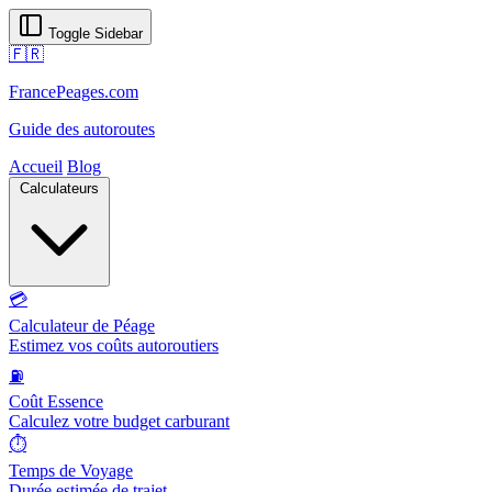
Toggle Sidebar
🇫🇷
FrancePeages.com
Guide des autoroutes
Accueil
Blog
Calculateurs
💳
Calculateur de Péage
Estimez vos coûts autoroutiers
⛽
Coût Essence
Calculez votre budget carburant
⏱️
Temps de Voyage
Durée estimée de trajet