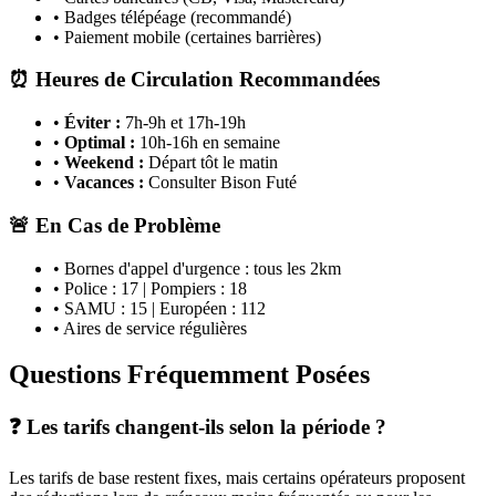
• Badges télépéage (recommandé)
• Paiement mobile (certaines barrières)
⏰ Heures de Circulation Recommandées
•
Éviter :
7h-9h et 17h-19h
•
Optimal :
10h-16h en semaine
•
Weekend :
Départ tôt le matin
•
Vacances :
Consulter Bison Futé
🚨 En Cas de Problème
• Bornes d'appel d'urgence : tous les 2km
• Police : 17 | Pompiers : 18
• SAMU : 15 | Européen : 112
• Aires de service régulières
Questions Fréquemment Posées
❓ Les tarifs changent-ils selon la période ?
Les tarifs de base restent fixes, mais certains opérateurs proposent