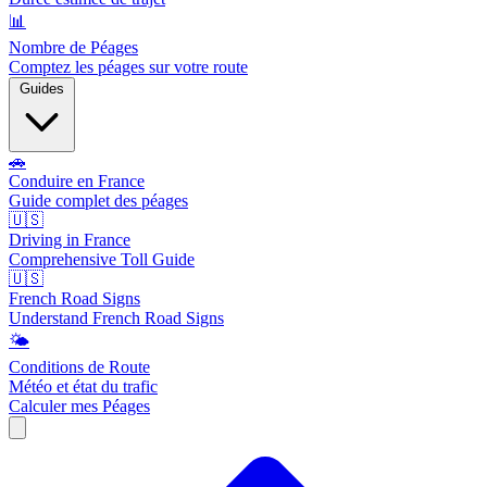
📊
Nombre de Péages
Comptez les péages sur votre route
Guides
🚗
Conduire en France
Guide complet des péages
🇺🇸
Driving in France
Comprehensive Toll Guide
🇺🇸
French Road Signs
Understand French Road Signs
🌤️
Conditions de Route
Météo et état du trafic
Calculer mes Péages