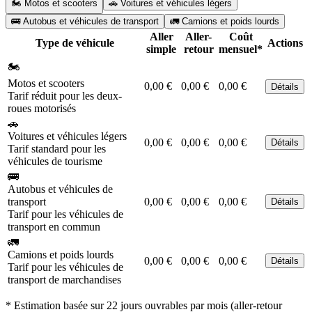
🏍️ Motos et scooters
🚗 Voitures et véhicules légers
🚌 Autobus et véhicules de transport
🚛 Camions et poids lourds
Aller
Aller-
Coût
Type de véhicule
Actions
simple
retour
mensuel*
🏍️
Motos et scooters
0,00 €
0,00 €
0,00 €
Détails
Tarif réduit pour les deux-
roues motorisés
🚗
Voitures et véhicules légers
0,00 €
0,00 €
0,00 €
Détails
Tarif standard pour les
véhicules de tourisme
🚌
Autobus et véhicules de
transport
0,00 €
0,00 €
0,00 €
Détails
Tarif pour les véhicules de
transport en commun
🚛
Camions et poids lourds
0,00 €
0,00 €
0,00 €
Détails
Tarif pour les véhicules de
transport de marchandises
* Estimation basée sur 22 jours ouvrables par mois (aller-retour