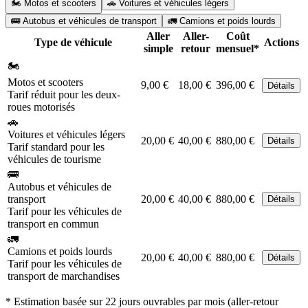
🏍️ Motos et scooters
🚗 Voitures et véhicules légers
🚌 Autobus et véhicules de transport
🚛 Camions et poids lourds
Aller
Aller-
Coût
Type de véhicule
Actions
simple
retour
mensuel*
🏍️
Motos et scooters
9,00 €
18,00 €
396,00 €
Détails
Tarif réduit pour les deux-
roues motorisés
🚗
Voitures et véhicules légers
20,00 €
40,00 €
880,00 €
Détails
Tarif standard pour les
véhicules de tourisme
🚌
Autobus et véhicules de
transport
20,00 €
40,00 €
880,00 €
Détails
Tarif pour les véhicules de
transport en commun
🚛
Camions et poids lourds
20,00 €
40,00 €
880,00 €
Détails
Tarif pour les véhicules de
transport de marchandises
* Estimation basée sur 22 jours ouvrables par mois (aller-retour