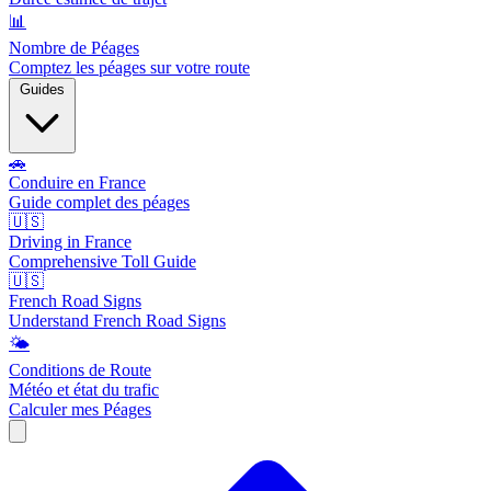
📊
Nombre de Péages
Comptez les péages sur votre route
Guides
🚗
Conduire en France
Guide complet des péages
🇺🇸
Driving in France
Comprehensive Toll Guide
🇺🇸
French Road Signs
Understand French Road Signs
🌤️
Conditions de Route
Météo et état du trafic
Calculer mes Péages