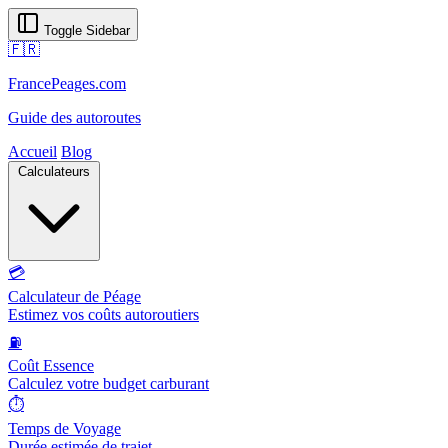
Toggle Sidebar
🇫🇷
FrancePeages.com
Guide des autoroutes
Accueil
Blog
Calculateurs
💳
Calculateur de Péage
Estimez vos coûts autoroutiers
⛽
Coût Essence
Calculez votre budget carburant
⏱️
Temps de Voyage
Durée estimée de trajet