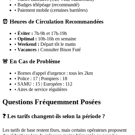
• Badges télépéage (recommandé)
• Paiement mobile (certaines barrières)
⏰ Heures de Circulation Recommandées
•
Éviter :
7h-9h et 17h-19h
•
Optimal :
10h-16h en semaine
•
Weekend :
Départ tôt le matin
•
Vacances :
Consulter Bison Futé
🚨 En Cas de Problème
• Bornes d'appel d'urgence : tous les 2km
• Police : 17 | Pompiers : 18
• SAMU : 15 | Européen : 112
• Aires de service régulières
Questions Fréquemment Posées
❓ Les tarifs changent-ils selon la période ?
Les tarifs de base restent fixes, mais certains opérateurs proposent