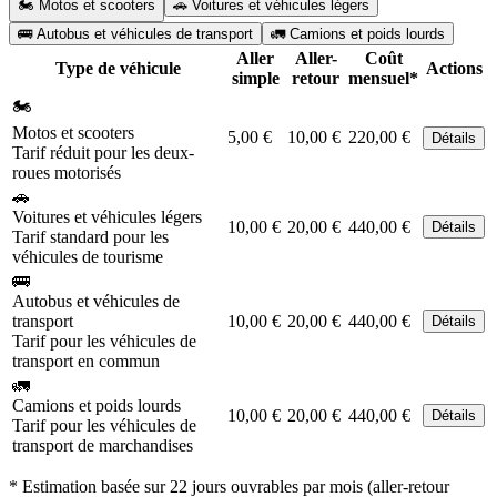
🏍️ Motos et scooters
🚗 Voitures et véhicules légers
🚌 Autobus et véhicules de transport
🚛 Camions et poids lourds
Aller
Aller-
Coût
Type de véhicule
Actions
simple
retour
mensuel*
🏍️
Motos et scooters
5,00 €
10,00 €
220,00 €
Détails
Tarif réduit pour les deux-
roues motorisés
🚗
Voitures et véhicules légers
10,00 €
20,00 €
440,00 €
Détails
Tarif standard pour les
véhicules de tourisme
🚌
Autobus et véhicules de
transport
10,00 €
20,00 €
440,00 €
Détails
Tarif pour les véhicules de
transport en commun
🚛
Camions et poids lourds
10,00 €
20,00 €
440,00 €
Détails
Tarif pour les véhicules de
transport de marchandises
* Estimation basée sur 22 jours ouvrables par mois (aller-retour