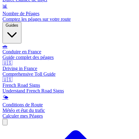
📊
Nombre de Péages
Comptez les péages sur votre route
Guides
🚗
Conduire en France
Guide complet des péages
🇺🇸
Driving in France
Comprehensive Toll Guide
🇺🇸
French Road Signs
Understand French Road Signs
🌤️
Conditions de Route
Météo et état du trafic
Calculer mes Péages