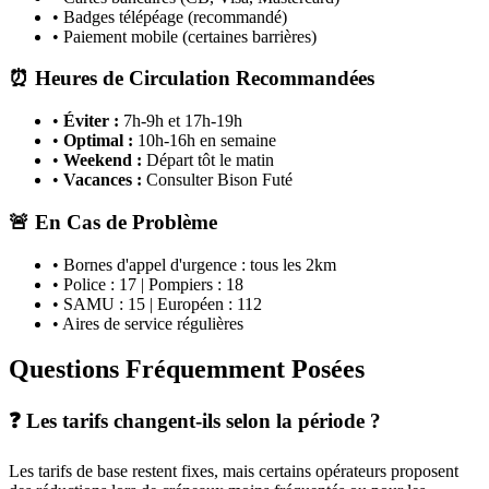
• Badges télépéage (recommandé)
• Paiement mobile (certaines barrières)
⏰ Heures de Circulation Recommandées
•
Éviter :
7h-9h et 17h-19h
•
Optimal :
10h-16h en semaine
•
Weekend :
Départ tôt le matin
•
Vacances :
Consulter Bison Futé
🚨 En Cas de Problème
• Bornes d'appel d'urgence : tous les 2km
• Police : 17 | Pompiers : 18
• SAMU : 15 | Européen : 112
• Aires de service régulières
Questions Fréquemment Posées
❓ Les tarifs changent-ils selon la période ?
Les tarifs de base restent fixes, mais certains opérateurs proposent