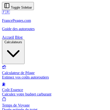
Toggle Sidebar
🇫🇷
FrancePeages.com
Guide des autoroutes
Accueil
Blog
Calculateurs
💳
Calculateur de Péage
Estimez vos coûts autoroutiers
⛽
Coût Essence
Calculez votre budget carburant
⏱️
Temps de Voyage
Durée estimée de trajet