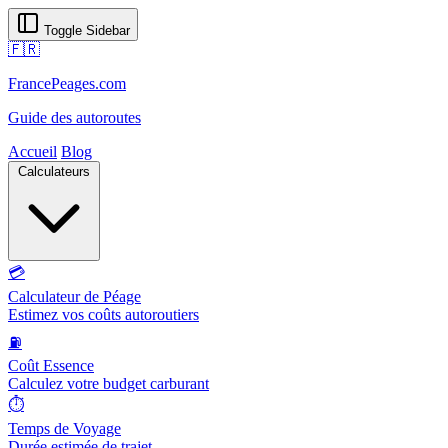
Toggle Sidebar
🇫🇷
FrancePeages.com
Guide des autoroutes
Accueil
Blog
Calculateurs
💳
Calculateur de Péage
Estimez vos coûts autoroutiers
⛽
Coût Essence
Calculez votre budget carburant
⏱️
Temps de Voyage
Durée estimée de trajet