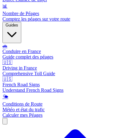
📊
Nombre de Péages
Comptez les péages sur votre route
Guides
🚗
Conduire en France
Guide complet des péages
🇺🇸
Driving in France
Comprehensive Toll Guide
🇺🇸
French Road Signs
Understand French Road Signs
🌤️
Conditions de Route
Météo et état du trafic
Calculer mes Péages