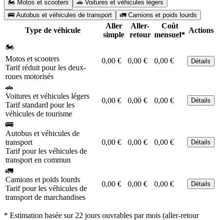
🏍️ Motos et scooters
🚗 Voitures et véhicules légers
🚌 Autobus et véhicules de transport
🚛 Camions et poids lourds
Aller
Aller-
Coût
Type de véhicule
Actions
simple
retour
mensuel*
🏍️
Motos et scooters
0,00 €
0,00 €
0,00 €
Détails
Tarif réduit pour les deux-
roues motorisés
🚗
Voitures et véhicules légers
0,00 €
0,00 €
0,00 €
Détails
Tarif standard pour les
véhicules de tourisme
🚌
Autobus et véhicules de
transport
0,00 €
0,00 €
0,00 €
Détails
Tarif pour les véhicules de
transport en commun
🚛
Camions et poids lourds
0,00 €
0,00 €
0,00 €
Détails
Tarif pour les véhicules de
transport de marchandises
* Estimation basée sur 22 jours ouvrables par mois (aller-retour