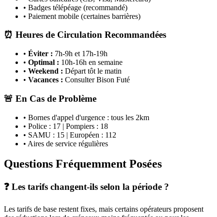
• Badges télépéage (recommandé)
• Paiement mobile (certaines barrières)
⏰ Heures de Circulation Recommandées
•
Éviter :
7h-9h et 17h-19h
•
Optimal :
10h-16h en semaine
•
Weekend :
Départ tôt le matin
•
Vacances :
Consulter Bison Futé
🚨 En Cas de Problème
• Bornes d'appel d'urgence : tous les 2km
• Police : 17 | Pompiers : 18
• SAMU : 15 | Européen : 112
• Aires de service régulières
Questions Fréquemment Posées
❓ Les tarifs changent-ils selon la période ?
Les tarifs de base restent fixes, mais certains opérateurs proposent