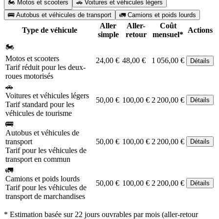
🏍️ Motos et scooters
🚗 Voitures et véhicules légers
🚌 Autobus et véhicules de transport
🚛 Camions et poids lourds
Aller
Aller-
Coût
Type de véhicule
Actions
simple
retour
mensuel*
🏍️
Motos et scooters
24,00 €
48,00 €
1 056,00 €
Détails
Tarif réduit pour les deux-
roues motorisés
🚗
Voitures et véhicules légers
50,00 €
100,00 €
2 200,00 €
Détails
Tarif standard pour les
véhicules de tourisme
🚌
Autobus et véhicules de
transport
50,00 €
100,00 €
2 200,00 €
Détails
Tarif pour les véhicules de
transport en commun
🚛
Camions et poids lourds
50,00 €
100,00 €
2 200,00 €
Détails
Tarif pour les véhicules de
transport de marchandises
* Estimation basée sur 22 jours ouvrables par mois (aller-retour