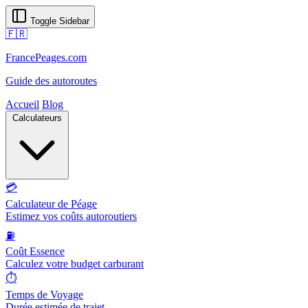
Toggle Sidebar
🇫🇷
FrancePeages.com
Guide des autoroutes
Accueil
Blog
Calculateurs
💳
Calculateur de Péage
Estimez vos coûts autoroutiers
⛽
Coût Essence
Calculez votre budget carburant
⏱️
Temps de Voyage
Durée estimée de trajet