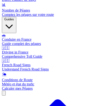
📊
Nombre de Péages
Comptez les péages sur votre route
Guides
🚗
Conduire en France
Guide complet des péages
🇺🇸
Driving in France
Comprehensive Toll Guide
🇺🇸
French Road Signs
Understand French Road Signs
🌤️
Conditions de Route
Météo et état du trafic
Calculer mes Péages