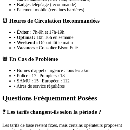
• Badges télépéage (recommandé)
• Paiement mobile (certaines barrières)
⏰ Heures de Circulation Recommandées
•
Éviter :
7h-9h et 17h-19h
•
Optimal :
10h-16h en semaine
•
Weekend :
Départ tôt le matin
•
Vacances :
Consulter Bison Futé
🚨 En Cas de Problème
• Bornes d'appel d'urgence : tous les 2km
• Police : 17 | Pompiers : 18
• SAMU : 15 | Européen : 112
• Aires de service régulières
Questions Fréquemment Posées
❓ Les tarifs changent-ils selon la période ?
Les tarifs de base restent fixes, mais certains opérateurs proposent