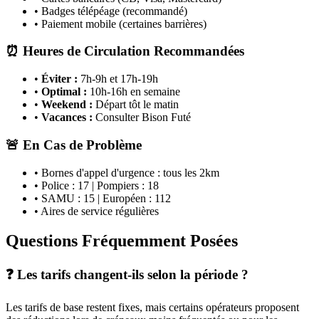
• Badges télépéage (recommandé)
• Paiement mobile (certaines barrières)
⏰ Heures de Circulation Recommandées
•
Éviter :
7h-9h et 17h-19h
•
Optimal :
10h-16h en semaine
•
Weekend :
Départ tôt le matin
•
Vacances :
Consulter Bison Futé
🚨 En Cas de Problème
• Bornes d'appel d'urgence : tous les 2km
• Police : 17 | Pompiers : 18
• SAMU : 15 | Européen : 112
• Aires de service régulières
Questions Fréquemment Posées
❓ Les tarifs changent-ils selon la période ?
Les tarifs de base restent fixes, mais certains opérateurs proposent