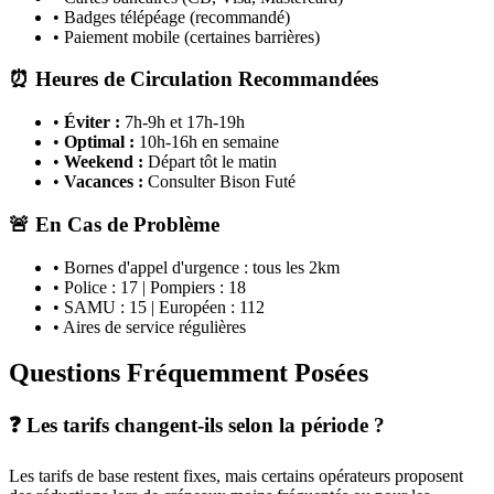
• Badges télépéage (recommandé)
• Paiement mobile (certaines barrières)
⏰ Heures de Circulation Recommandées
•
Éviter :
7h-9h et 17h-19h
•
Optimal :
10h-16h en semaine
•
Weekend :
Départ tôt le matin
•
Vacances :
Consulter Bison Futé
🚨 En Cas de Problème
• Bornes d'appel d'urgence : tous les 2km
• Police : 17 | Pompiers : 18
• SAMU : 15 | Européen : 112
• Aires de service régulières
Questions Fréquemment Posées
❓ Les tarifs changent-ils selon la période ?
Les tarifs de base restent fixes, mais certains opérateurs proposent