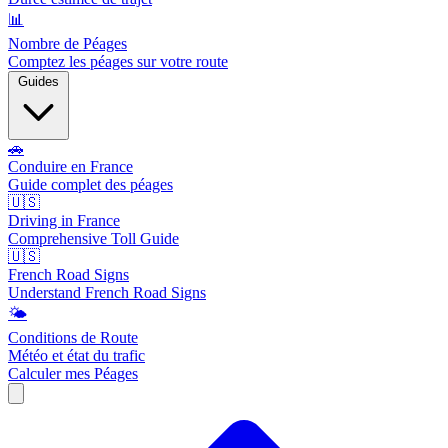
📊
Nombre de Péages
Comptez les péages sur votre route
Guides
🚗
Conduire en France
Guide complet des péages
🇺🇸
Driving in France
Comprehensive Toll Guide
🇺🇸
French Road Signs
Understand French Road Signs
🌤️
Conditions de Route
Météo et état du trafic
Calculer mes Péages