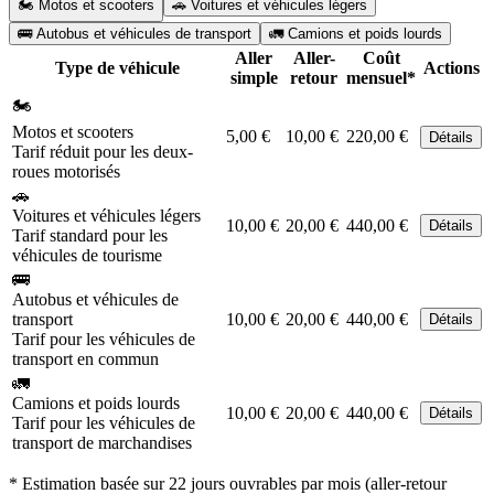
🏍️ Motos et scooters
🚗 Voitures et véhicules légers
🚌 Autobus et véhicules de transport
🚛 Camions et poids lourds
Aller
Aller-
Coût
Type de véhicule
Actions
simple
retour
mensuel*
🏍️
Motos et scooters
5,00 €
10,00 €
220,00 €
Détails
Tarif réduit pour les deux-
roues motorisés
🚗
Voitures et véhicules légers
10,00 €
20,00 €
440,00 €
Détails
Tarif standard pour les
véhicules de tourisme
🚌
Autobus et véhicules de
transport
10,00 €
20,00 €
440,00 €
Détails
Tarif pour les véhicules de
transport en commun
🚛
Camions et poids lourds
10,00 €
20,00 €
440,00 €
Détails
Tarif pour les véhicules de
transport de marchandises
* Estimation basée sur 22 jours ouvrables par mois (aller-retour