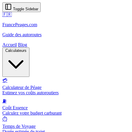
Toggle Sidebar
🇫🇷
FrancePeages.com
Guide des autoroutes
Accueil
Blog
Calculateurs
💳
Calculateur de Péage
Estimez vos coûts autoroutiers
⛽
Coût Essence
Calculez votre budget carburant
⏱️
Temps de Voyage
Durée estimée de trajet