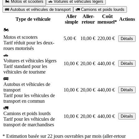
🏍️ Motos et scooters
🚗 Voitures et véhicules légers
🚌 Autobus et véhicules de transport
🚛 Camions et poids lourds
Aller
Aller-
Coût
Type de véhicule
Actions
simple
retour
mensuel*
🏍️
Motos et scooters
5,00 €
10,00 €
220,00 €
Détails
Tarif réduit pour les deux-
roues motorisés
🚗
Voitures et véhicules légers
10,00 €
20,00 €
440,00 €
Détails
Tarif standard pour les
véhicules de tourisme
🚌
Autobus et véhicules de
transport
10,00 €
20,00 €
440,00 €
Détails
Tarif pour les véhicules de
transport en commun
🚛
Camions et poids lourds
10,00 €
20,00 €
440,00 €
Détails
Tarif pour les véhicules de
transport de marchandises
* Estimation basée sur 22 jours ouvrables par mois (aller-retour