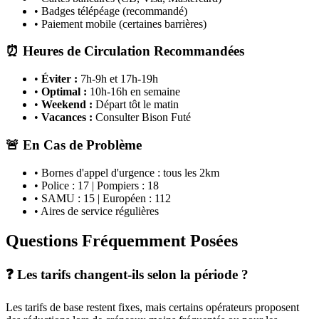
• Badges télépéage (recommandé)
• Paiement mobile (certaines barrières)
⏰ Heures de Circulation Recommandées
•
Éviter :
7h-9h et 17h-19h
•
Optimal :
10h-16h en semaine
•
Weekend :
Départ tôt le matin
•
Vacances :
Consulter Bison Futé
🚨 En Cas de Problème
• Bornes d'appel d'urgence : tous les 2km
• Police : 17 | Pompiers : 18
• SAMU : 15 | Européen : 112
• Aires de service régulières
Questions Fréquemment Posées
❓ Les tarifs changent-ils selon la période ?
Les tarifs de base restent fixes, mais certains opérateurs proposent