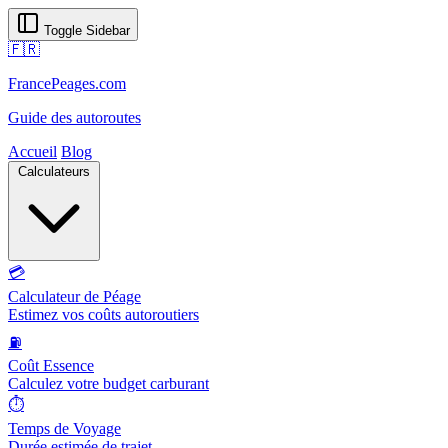
Toggle Sidebar
🇫🇷
FrancePeages.com
Guide des autoroutes
Accueil
Blog
Calculateurs
💳
Calculateur de Péage
Estimez vos coûts autoroutiers
⛽
Coût Essence
Calculez votre budget carburant
⏱️
Temps de Voyage
Durée estimée de trajet