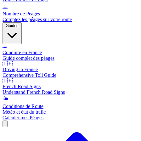
📊
Nombre de Péages
Comptez les péages sur votre route
Guides
🚗
Conduire en France
Guide complet des péages
🇺🇸
Driving in France
Comprehensive Toll Guide
🇺🇸
French Road Signs
Understand French Road Signs
🌤️
Conditions de Route
Météo et état du trafic
Calculer mes Péages