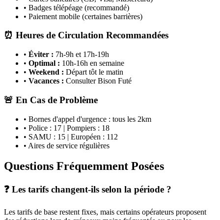
• Badges télépéage (recommandé)
• Paiement mobile (certaines barrières)
⏰ Heures de Circulation Recommandées
•
Éviter :
7h-9h et 17h-19h
•
Optimal :
10h-16h en semaine
•
Weekend :
Départ tôt le matin
•
Vacances :
Consulter Bison Futé
🚨 En Cas de Problème
• Bornes d'appel d'urgence : tous les 2km
• Police : 17 | Pompiers : 18
• SAMU : 15 | Européen : 112
• Aires de service régulières
Questions Fréquemment Posées
❓ Les tarifs changent-ils selon la période ?
Les tarifs de base restent fixes, mais certains opérateurs proposent