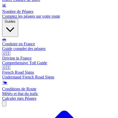
📊
Nombre de Péages
Comptez les péages sur votre route
Guides
🚗
Conduire en France
Guide complet des péages
🇺🇸
Driving in France
Comprehensive Toll Guide
🇺🇸
French Road Signs
Understand French Road Signs
🌤️
Conditions de Route
Météo et état du trafic
Calculer mes Péages