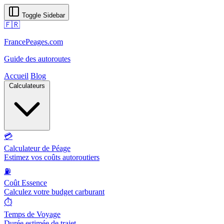
Toggle Sidebar
🇫🇷
FrancePeages.com
Guide des autoroutes
Accueil
Blog
Calculateurs
💳
Calculateur de Péage
Estimez vos coûts autoroutiers
⛽
Coût Essence
Calculez votre budget carburant
⏱️
Temps de Voyage
Durée estimée de trajet