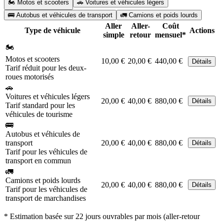
🏍️ Motos et scooters
🚗 Voitures et véhicules légers
🚌 Autobus et véhicules de transport
🚛 Camions et poids lourds
Aller
Aller-
Coût
Type de véhicule
Actions
simple
retour
mensuel*
🏍️
Motos et scooters
10,00 €
20,00 €
440,00 €
Détails
Tarif réduit pour les deux-
roues motorisés
🚗
Voitures et véhicules légers
20,00 €
40,00 €
880,00 €
Détails
Tarif standard pour les
véhicules de tourisme
🚌
Autobus et véhicules de
transport
20,00 €
40,00 €
880,00 €
Détails
Tarif pour les véhicules de
transport en commun
🚛
Camions et poids lourds
20,00 €
40,00 €
880,00 €
Détails
Tarif pour les véhicules de
transport de marchandises
* Estimation basée sur 22 jours ouvrables par mois (aller-retour