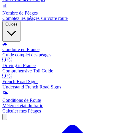
📊
Nombre de Péages
Comptez les péages sur votre route
Guides
🚗
Conduire en France
Guide complet des péages
🇺🇸
Driving in France
Comprehensive Toll Guide
🇺🇸
French Road Signs
Understand French Road Signs
🌤️
Conditions de Route
Météo et état du trafic
Calculer mes Péages