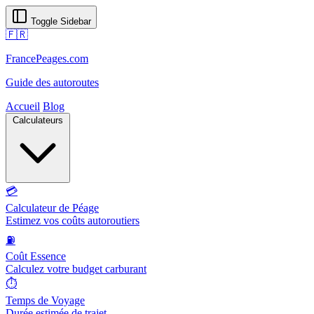
Toggle Sidebar
🇫🇷
FrancePeages.com
Guide des autoroutes
Accueil
Blog
Calculateurs
💳
Calculateur de Péage
Estimez vos coûts autoroutiers
⛽
Coût Essence
Calculez votre budget carburant
⏱️
Temps de Voyage
Durée estimée de trajet