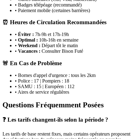
• Badges télépéage (recommandé)
• Paiement mobile (certaines barrières)
⏰ Heures de Circulation Recommandées
•
Éviter :
7h-9h et 17h-19h
•
Optimal :
10h-16h en semaine
•
Weekend :
Départ tôt le matin
•
Vacances :
Consulter Bison Futé
🚨 En Cas de Problème
• Bornes d'appel d'urgence : tous les 2km
• Police : 17 | Pompiers : 18
• SAMU : 15 | Européen : 112
• Aires de service régulières
Questions Fréquemment Posées
❓ Les tarifs changent-ils selon la période ?
Les tarifs de base restent fixes, mais certains opérateurs proposent