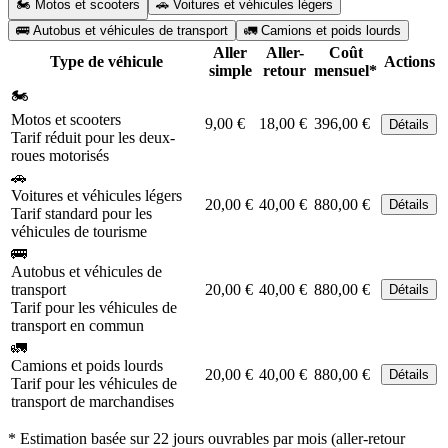
🏍️ Motos et scooters
🚗 Voitures et véhicules légers
🚌 Autobus et véhicules de transport
🚛 Camions et poids lourds
Aller
Aller-
Coût
Type de véhicule
Actions
simple
retour
mensuel*
🏍️
Motos et scooters
9,00 €
18,00 €
396,00 €
Détails
Tarif réduit pour les deux-
roues motorisés
🚗
Voitures et véhicules légers
20,00 €
40,00 €
880,00 €
Détails
Tarif standard pour les
véhicules de tourisme
🚌
Autobus et véhicules de
transport
20,00 €
40,00 €
880,00 €
Détails
Tarif pour les véhicules de
transport en commun
🚛
Camions et poids lourds
20,00 €
40,00 €
880,00 €
Détails
Tarif pour les véhicules de
transport de marchandises
* Estimation basée sur 22 jours ouvrables par mois (aller-retour