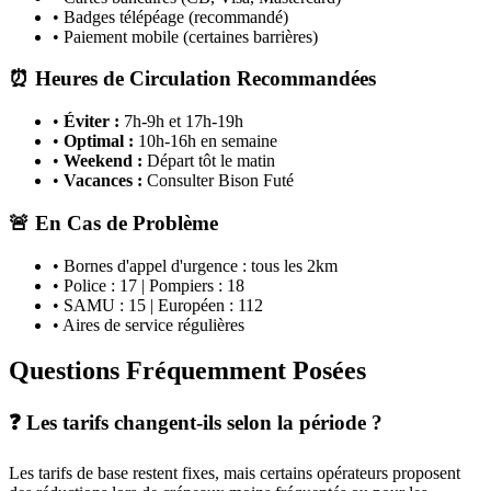
• Badges télépéage (recommandé)
• Paiement mobile (certaines barrières)
⏰ Heures de Circulation Recommandées
•
Éviter :
7h-9h et 17h-19h
•
Optimal :
10h-16h en semaine
•
Weekend :
Départ tôt le matin
•
Vacances :
Consulter Bison Futé
🚨 En Cas de Problème
• Bornes d'appel d'urgence : tous les 2km
• Police : 17 | Pompiers : 18
• SAMU : 15 | Européen : 112
• Aires de service régulières
Questions Fréquemment Posées
❓ Les tarifs changent-ils selon la période ?
Les tarifs de base restent fixes, mais certains opérateurs proposent