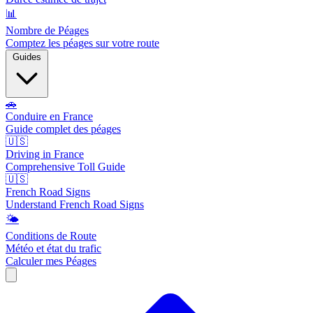
📊
Nombre de Péages
Comptez les péages sur votre route
Guides
🚗
Conduire en France
Guide complet des péages
🇺🇸
Driving in France
Comprehensive Toll Guide
🇺🇸
French Road Signs
Understand French Road Signs
🌤️
Conditions de Route
Météo et état du trafic
Calculer mes Péages