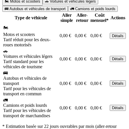
🏍️ Motos et scooters
🚗 Voitures et véhicules légers
🚌 Autobus et véhicules de transport
🚛 Camions et poids lourds
Aller
Aller-
Coût
Type de véhicule
Actions
simple
retour
mensuel*
🏍️
Motos et scooters
0,00 €
0,00 €
0,00 €
Détails
Tarif réduit pour les deux-
roues motorisés
🚗
Voitures et véhicules légers
0,00 €
0,00 €
0,00 €
Détails
Tarif standard pour les
véhicules de tourisme
🚌
Autobus et véhicules de
transport
0,00 €
0,00 €
0,00 €
Détails
Tarif pour les véhicules de
transport en commun
🚛
Camions et poids lourds
0,00 €
0,00 €
0,00 €
Détails
Tarif pour les véhicules de
transport de marchandises
* Estimation basée sur 22 jours ouvrables par mois (aller-retour