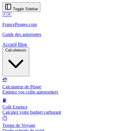
Toggle Sidebar
🇫🇷
FrancePeages.com
Guide des autoroutes
Accueil
Blog
Calculateurs
💳
Calculateur de Péage
Estimez vos coûts autoroutiers
⛽
Coût Essence
Calculez votre budget carburant
⏱️
Temps de Voyage
Durée estimée de trajet