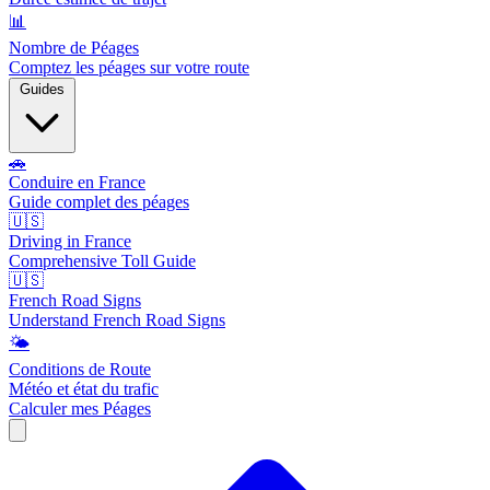
📊
Nombre de Péages
Comptez les péages sur votre route
Guides
🚗
Conduire en France
Guide complet des péages
🇺🇸
Driving in France
Comprehensive Toll Guide
🇺🇸
French Road Signs
Understand French Road Signs
🌤️
Conditions de Route
Météo et état du trafic
Calculer mes Péages