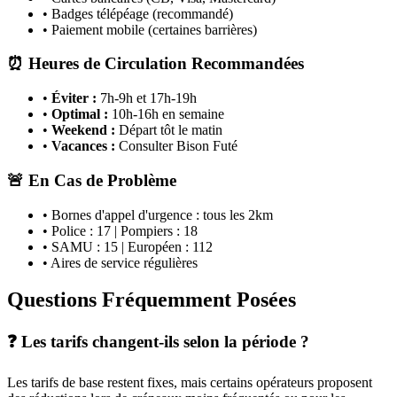
• Badges télépéage (recommandé)
• Paiement mobile (certaines barrières)
⏰ Heures de Circulation Recommandées
•
Éviter :
7h-9h et 17h-19h
•
Optimal :
10h-16h en semaine
•
Weekend :
Départ tôt le matin
•
Vacances :
Consulter Bison Futé
🚨 En Cas de Problème
• Bornes d'appel d'urgence : tous les 2km
• Police : 17 | Pompiers : 18
• SAMU : 15 | Européen : 112
• Aires de service régulières
Questions Fréquemment Posées
❓ Les tarifs changent-ils selon la période ?
Les tarifs de base restent fixes, mais certains opérateurs proposent