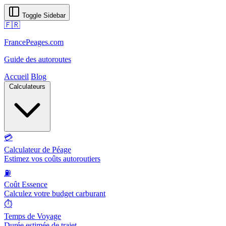
Toggle Sidebar
🇫🇷
FrancePeages.com
Guide des autoroutes
Accueil
Blog
Calculateurs
💳
Calculateur de Péage
Estimez vos coûts autoroutiers
⛽
Coût Essence
Calculez votre budget carburant
⏱️
Temps de Voyage
Durée estimée de trajet