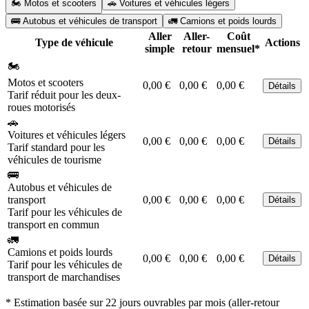
🏍️ Motos et scooters
🚗 Voitures et véhicules légers
🚌 Autobus et véhicules de transport
🚛 Camions et poids lourds
Aller
Aller-
Coût
Type de véhicule
Actions
simple
retour
mensuel*
🏍️
Motos et scooters
0,00 €
0,00 €
0,00 €
Détails
Tarif réduit pour les deux-
roues motorisés
🚗
Voitures et véhicules légers
0,00 €
0,00 €
0,00 €
Détails
Tarif standard pour les
véhicules de tourisme
🚌
Autobus et véhicules de
transport
0,00 €
0,00 €
0,00 €
Détails
Tarif pour les véhicules de
transport en commun
🚛
Camions et poids lourds
0,00 €
0,00 €
0,00 €
Détails
Tarif pour les véhicules de
transport de marchandises
* Estimation basée sur 22 jours ouvrables par mois (aller-retour