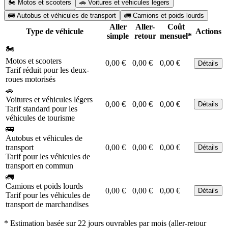
🏍️ Motos et scooters
🚗 Voitures et véhicules légers
🚌 Autobus et véhicules de transport
🚛 Camions et poids lourds
Aller
Aller-
Coût
Type de véhicule
Actions
simple
retour
mensuel*
🏍️
Motos et scooters
0,00 €
0,00 €
0,00 €
Détails
Tarif réduit pour les deux-
roues motorisés
🚗
Voitures et véhicules légers
0,00 €
0,00 €
0,00 €
Détails
Tarif standard pour les
véhicules de tourisme
🚌
Autobus et véhicules de
transport
0,00 €
0,00 €
0,00 €
Détails
Tarif pour les véhicules de
transport en commun
🚛
Camions et poids lourds
0,00 €
0,00 €
0,00 €
Détails
Tarif pour les véhicules de
transport de marchandises
* Estimation basée sur 22 jours ouvrables par mois (aller-retour