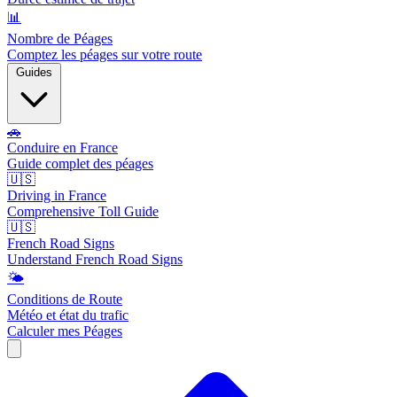
📊
Nombre de Péages
Comptez les péages sur votre route
Guides
🚗
Conduire en France
Guide complet des péages
🇺🇸
Driving in France
Comprehensive Toll Guide
🇺🇸
French Road Signs
Understand French Road Signs
🌤️
Conditions de Route
Météo et état du trafic
Calculer mes Péages