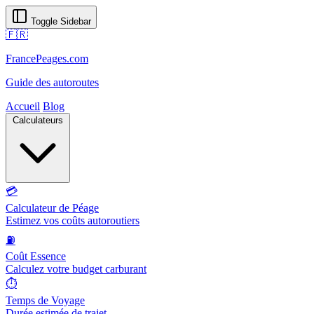
Toggle Sidebar
🇫🇷
FrancePeages.com
Guide des autoroutes
Accueil
Blog
Calculateurs
💳
Calculateur de Péage
Estimez vos coûts autoroutiers
⛽
Coût Essence
Calculez votre budget carburant
⏱️
Temps de Voyage
Durée estimée de trajet