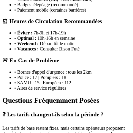
• Badges télépéage (recommandé)
• Paiement mobile (certaines barrières)
⏰ Heures de Circulation Recommandées
•
Éviter :
7h-9h et 17h-19h
•
Optimal :
10h-16h en semaine
•
Weekend :
Départ tôt le matin
•
Vacances :
Consulter Bison Futé
🚨 En Cas de Problème
• Bornes d'appel d'urgence : tous les 2km
• Police : 17 | Pompiers : 18
• SAMU : 15 | Européen : 112
• Aires de service régulières
Questions Fréquemment Posées
❓ Les tarifs changent-ils selon la période ?
Les tarifs de base restent fixes, mais certains opérateurs proposent