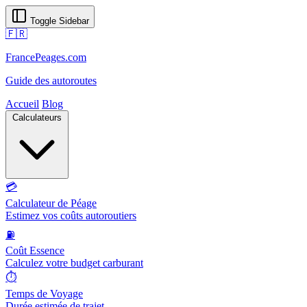
Toggle Sidebar
🇫🇷
FrancePeages.com
Guide des autoroutes
Accueil
Blog
Calculateurs
💳
Calculateur de Péage
Estimez vos coûts autoroutiers
⛽
Coût Essence
Calculez votre budget carburant
⏱️
Temps de Voyage
Durée estimée de trajet