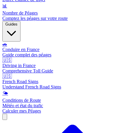
📊
Nombre de Péages
Comptez les péages sur votre route
Guides
🚗
Conduire en France
Guide complet des péages
🇺🇸
Driving in France
Comprehensive Toll Guide
🇺🇸
French Road Signs
Understand French Road Signs
🌤️
Conditions de Route
Météo et état du trafic
Calculer mes Péages