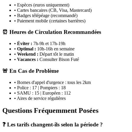
• Espèces (euros uniquement)
• Cartes bancaires (CB, Visa, Mastercard)
• Badges télépéage (recommandé)
• Paiement mobile (certaines barrières)
⏰ Heures de Circulation Recommandées
•
Éviter :
7h-9h et 17h-19h
•
Optimal :
10h-16h en semaine
•
Weekend :
Départ tôt le matin
•
Vacances :
Consulter Bison Futé
🚨 En Cas de Problème
• Bornes d'appel d'urgence : tous les 2km
• Police : 17 | Pompiers : 18
• SAMU : 15 | Européen : 112
• Aires de service régulières
Questions Fréquemment Posées
❓ Les tarifs changent-ils selon la période ?