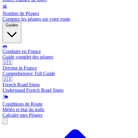
📊
Nombre de Péages
Comptez les péages sur votre route
Guides
🚗
Conduire en France
Guide complet des péages
🇺🇸
Driving in France
Comprehensive Toll Guide
🇺🇸
French Road Signs
Understand French Road Signs
🌤️
Conditions de Route
Météo et état du trafic
Calculer mes Péages