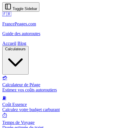
Toggle Sidebar
🇫🇷
FrancePeages.com
Guide des autoroutes
Accueil
Blog
Calculateurs
💳
Calculateur de Péage
Estimez vos coûts autoroutiers
⛽
Coût Essence
Calculez votre budget carburant
⏱️
Temps de Voyage
Durée estimée de trajet