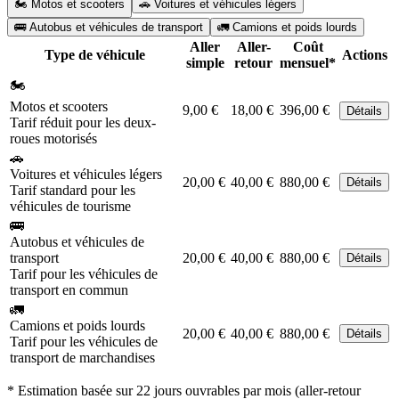
🏍️ Motos et scooters
🚗 Voitures et véhicules légers
🚌 Autobus et véhicules de transport
🚛 Camions et poids lourds
Aller
Aller-
Coût
Type de véhicule
Actions
simple
retour
mensuel*
🏍️
Motos et scooters
9,00 €
18,00 €
396,00 €
Détails
Tarif réduit pour les deux-
roues motorisés
🚗
Voitures et véhicules légers
20,00 €
40,00 €
880,00 €
Détails
Tarif standard pour les
véhicules de tourisme
🚌
Autobus et véhicules de
transport
20,00 €
40,00 €
880,00 €
Détails
Tarif pour les véhicules de
transport en commun
🚛
Camions et poids lourds
20,00 €
40,00 €
880,00 €
Détails
Tarif pour les véhicules de
transport de marchandises
* Estimation basée sur 22 jours ouvrables par mois (aller-retour