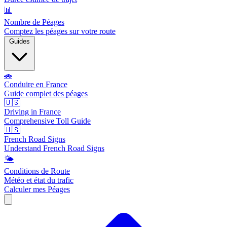
📊
Nombre de Péages
Comptez les péages sur votre route
Guides
🚗
Conduire en France
Guide complet des péages
🇺🇸
Driving in France
Comprehensive Toll Guide
🇺🇸
French Road Signs
Understand French Road Signs
🌤️
Conditions de Route
Météo et état du trafic
Calculer mes Péages