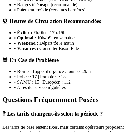
• Badges télépéage (recommandé)
• Paiement mobile (certaines barrières)
⏰ Heures de Circulation Recommandées
•
Éviter :
7h-9h et 17h-19h
•
Optimal :
10h-16h en semaine
•
Weekend :
Départ tôt le matin
•
Vacances :
Consulter Bison Futé
🚨 En Cas de Problème
• Bornes d'appel d'urgence : tous les 2km
• Police : 17 | Pompiers : 18
• SAMU : 15 | Européen : 112
• Aires de service régulières
Questions Fréquemment Posées
❓ Les tarifs changent-ils selon la période ?
Les tarifs de base restent fixes, mais certains opérateurs proposent