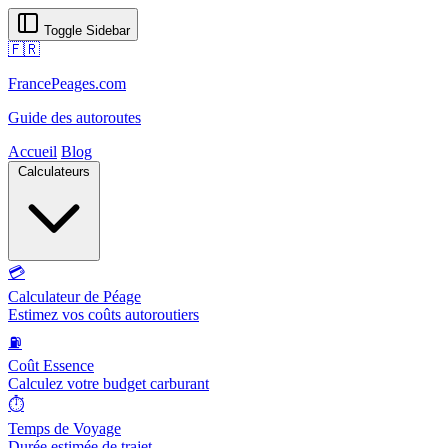
Toggle Sidebar
🇫🇷
FrancePeages.com
Guide des autoroutes
Accueil
Blog
Calculateurs
💳
Calculateur de Péage
Estimez vos coûts autoroutiers
⛽
Coût Essence
Calculez votre budget carburant
⏱️
Temps de Voyage
Durée estimée de trajet