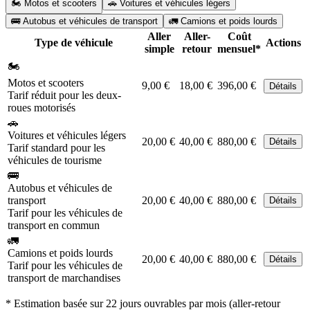
🏍️ Motos et scooters
🚗 Voitures et véhicules légers
🚌 Autobus et véhicules de transport
🚛 Camions et poids lourds
Aller
Aller-
Coût
Type de véhicule
Actions
simple
retour
mensuel*
🏍️
Motos et scooters
9,00 €
18,00 €
396,00 €
Détails
Tarif réduit pour les deux-
roues motorisés
🚗
Voitures et véhicules légers
20,00 €
40,00 €
880,00 €
Détails
Tarif standard pour les
véhicules de tourisme
🚌
Autobus et véhicules de
transport
20,00 €
40,00 €
880,00 €
Détails
Tarif pour les véhicules de
transport en commun
🚛
Camions et poids lourds
20,00 €
40,00 €
880,00 €
Détails
Tarif pour les véhicules de
transport de marchandises
* Estimation basée sur 22 jours ouvrables par mois (aller-retour