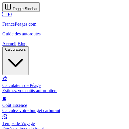
Toggle Sidebar
🇫🇷
FrancePeages.com
Guide des autoroutes
Accueil
Blog
Calculateurs
💳
Calculateur de Péage
Estimez vos coûts autoroutiers
⛽
Coût Essence
Calculez votre budget carburant
⏱️
Temps de Voyage
Durée estimée de trajet