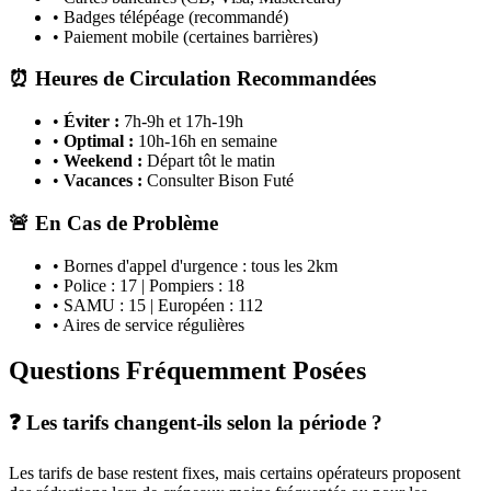
• Badges télépéage (recommandé)
• Paiement mobile (certaines barrières)
⏰ Heures de Circulation Recommandées
•
Éviter :
7h-9h et 17h-19h
•
Optimal :
10h-16h en semaine
•
Weekend :
Départ tôt le matin
•
Vacances :
Consulter Bison Futé
🚨 En Cas de Problème
• Bornes d'appel d'urgence : tous les 2km
• Police : 17 | Pompiers : 18
• SAMU : 15 | Européen : 112
• Aires de service régulières
Questions Fréquemment Posées
❓ Les tarifs changent-ils selon la période ?
Les tarifs de base restent fixes, mais certains opérateurs proposent