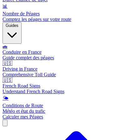
📊
Nombre de Péages
Comptez les péages sur votre route
Guides
🚗
Conduire en France
Guide complet des péages
🇺🇸
Driving in France
Comprehensive Toll Guide
🇺🇸
French Road Signs
Understand French Road Signs
🌤️
Conditions de Route
Météo et état du trafic
Calculer mes Péages