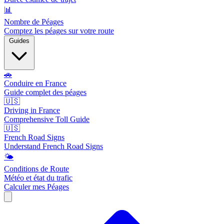
📊
Nombre de Péages
Comptez les péages sur votre route
Guides
🚗
Conduire en France
Guide complet des péages
🇺🇸
Driving in France
Comprehensive Toll Guide
🇺🇸
French Road Signs
Understand French Road Signs
🌤️
Conditions de Route
Météo et état du trafic
Calculer mes Péages