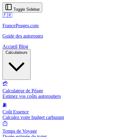
Toggle Sidebar
🇫🇷
FrancePeages.com
Guide des autoroutes
Accueil
Blog
Calculateurs
💳
Calculateur de Péage
Estimez vos coûts autoroutiers
⛽
Coût Essence
Calculez votre budget carburant
⏱️
Temps de Voyage
Durée estimée de trajet