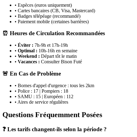
• Espèces (euros uniquement)
• Cartes bancaires (CB, Visa, Mastercard)
• Badges télépéage (recommandé)
• Paiement mobile (certaines barrières)
⏰ Heures de Circulation Recommandées
•
Éviter :
7h-9h et 17h-19h
•
Optimal :
10h-16h en semaine
•
Weekend :
Départ tôt le matin
•
Vacances :
Consulter Bison Futé
🚨 En Cas de Problème
• Bornes d'appel d'urgence : tous les 2km
• Police : 17 | Pompiers : 18
• SAMU : 15 | Européen : 112
• Aires de service régulières
Questions Fréquemment Posées
❓ Les tarifs changent-ils selon la période ?