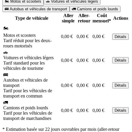
🏍️ Motos et scooters
🚗 Voitures et véhicules légers
🚌 Autobus et véhicules de transport
🚛 Camions et poids lourds
Aller
Aller-
Coût
Type de véhicule
Actions
simple
retour
mensuel*
🏍️
Motos et scooters
0,00 €
0,00 €
0,00 €
Détails
Tarif réduit pour les deux-
roues motorisés
🚗
Voitures et véhicules légers
0,00 €
0,00 €
0,00 €
Détails
Tarif standard pour les
véhicules de tourisme
🚌
Autobus et véhicules de
transport
0,00 €
0,00 €
0,00 €
Détails
Tarif pour les véhicules de
transport en commun
🚛
Camions et poids lourds
0,00 €
0,00 €
0,00 €
Détails
Tarif pour les véhicules de
transport de marchandises
* Estimation basée sur 22 jours ouvrables par mois (aller-retour