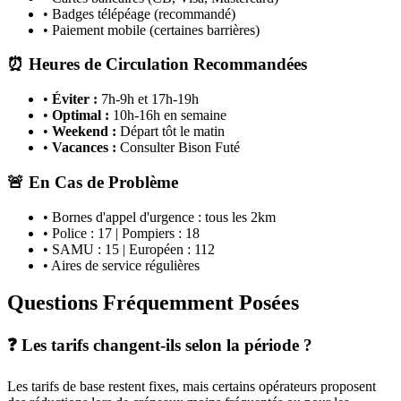
• Badges télépéage (recommandé)
• Paiement mobile (certaines barrières)
⏰ Heures de Circulation Recommandées
•
Éviter :
7h-9h et 17h-19h
•
Optimal :
10h-16h en semaine
•
Weekend :
Départ tôt le matin
•
Vacances :
Consulter Bison Futé
🚨 En Cas de Problème
• Bornes d'appel d'urgence : tous les 2km
• Police : 17 | Pompiers : 18
• SAMU : 15 | Européen : 112
• Aires de service régulières
Questions Fréquemment Posées
❓ Les tarifs changent-ils selon la période ?
Les tarifs de base restent fixes, mais certains opérateurs proposent