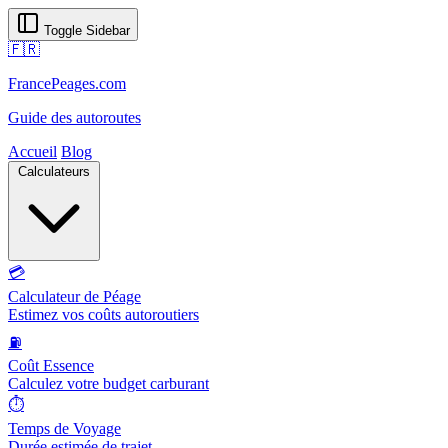
Toggle Sidebar
🇫🇷
FrancePeages.com
Guide des autoroutes
Accueil
Blog
Calculateurs
💳
Calculateur de Péage
Estimez vos coûts autoroutiers
⛽
Coût Essence
Calculez votre budget carburant
⏱️
Temps de Voyage
Durée estimée de trajet