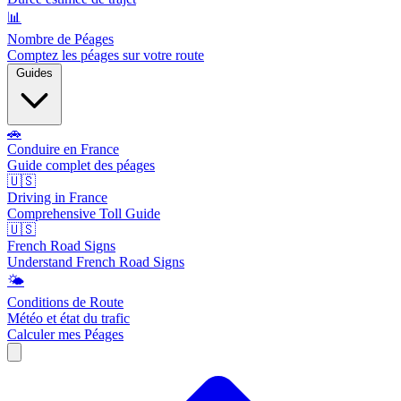
📊
Nombre de Péages
Comptez les péages sur votre route
Guides
🚗
Conduire en France
Guide complet des péages
🇺🇸
Driving in France
Comprehensive Toll Guide
🇺🇸
French Road Signs
Understand French Road Signs
🌤️
Conditions de Route
Météo et état du trafic
Calculer mes Péages