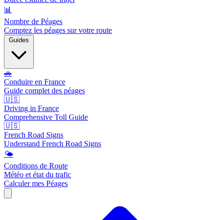
📊
Nombre de Péages
Comptez les péages sur votre route
Guides
🚗
Conduire en France
Guide complet des péages
🇺🇸
Driving in France
Comprehensive Toll Guide
🇺🇸
French Road Signs
Understand French Road Signs
🌤️
Conditions de Route
Météo et état du trafic
Calculer mes Péages