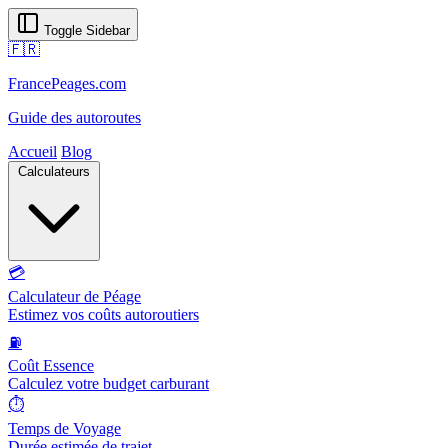
Toggle Sidebar
🇫🇷
FrancePeages.com
Guide des autoroutes
Accueil
Blog
Calculateurs
💳
Calculateur de Péage
Estimez vos coûts autoroutiers
⛽
Coût Essence
Calculez votre budget carburant
⏱️
Temps de Voyage
Durée estimée de trajet