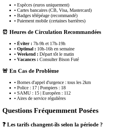
• Espèces (euros uniquement)
• Cartes bancaires (CB, Visa, Mastercard)
• Badges télépéage (recommandé)
• Paiement mobile (certaines barrières)
⏰ Heures de Circulation Recommandées
•
Éviter :
7h-9h et 17h-19h
•
Optimal :
10h-16h en semaine
•
Weekend :
Départ tôt le matin
•
Vacances :
Consulter Bison Futé
🚨 En Cas de Problème
• Bornes d'appel d'urgence : tous les 2km
• Police : 17 | Pompiers : 18
• SAMU : 15 | Européen : 112
• Aires de service régulières
Questions Fréquemment Posées
❓ Les tarifs changent-ils selon la période ?