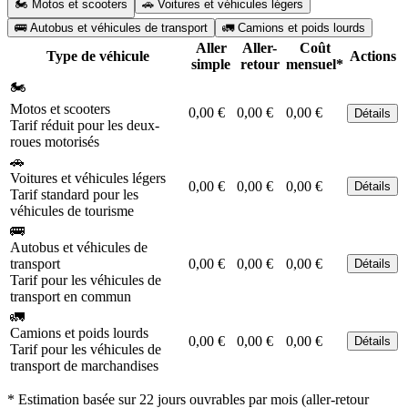
🏍️ Motos et scooters
🚗 Voitures et véhicules légers
🚌 Autobus et véhicules de transport
🚛 Camions et poids lourds
Aller
Aller-
Coût
Type de véhicule
Actions
simple
retour
mensuel*
🏍️
Motos et scooters
0,00 €
0,00 €
0,00 €
Détails
Tarif réduit pour les deux-
roues motorisés
🚗
Voitures et véhicules légers
0,00 €
0,00 €
0,00 €
Détails
Tarif standard pour les
véhicules de tourisme
🚌
Autobus et véhicules de
transport
0,00 €
0,00 €
0,00 €
Détails
Tarif pour les véhicules de
transport en commun
🚛
Camions et poids lourds
0,00 €
0,00 €
0,00 €
Détails
Tarif pour les véhicules de
transport de marchandises
* Estimation basée sur 22 jours ouvrables par mois (aller-retour