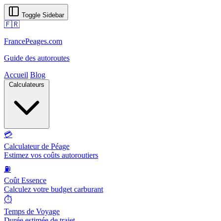
Toggle Sidebar
🇫🇷
FrancePeages.com
Guide des autoroutes
Accueil
Blog
Calculateurs
💳
Calculateur de Péage
Estimez vos coûts autoroutiers
⛽
Coût Essence
Calculez votre budget carburant
⏱️
Temps de Voyage
Durée estimée de trajet