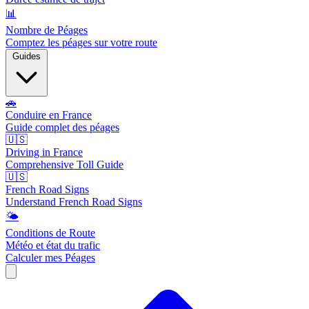
📊
Nombre de Péages
Comptez les péages sur votre route
Guides
🚗
Conduire en France
Guide complet des péages
🇺🇸
Driving in France
Comprehensive Toll Guide
🇺🇸
French Road Signs
Understand French Road Signs
🌤️
Conditions de Route
Météo et état du trafic
Calculer mes Péages