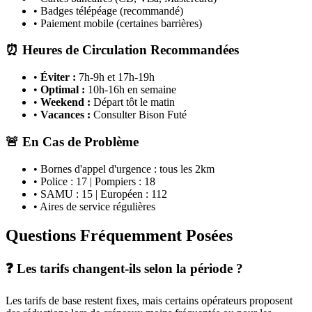
• Badges télépéage (recommandé)
• Paiement mobile (certaines barrières)
⏰ Heures de Circulation Recommandées
•
Éviter :
7h-9h et 17h-19h
•
Optimal :
10h-16h en semaine
•
Weekend :
Départ tôt le matin
•
Vacances :
Consulter Bison Futé
🚨 En Cas de Problème
• Bornes d'appel d'urgence : tous les 2km
• Police : 17 | Pompiers : 18
• SAMU : 15 | Européen : 112
• Aires de service régulières
Questions Fréquemment Posées
❓ Les tarifs changent-ils selon la période ?
Les tarifs de base restent fixes, mais certains opérateurs proposent