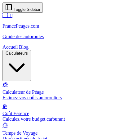
Toggle Sidebar
🇫🇷
FrancePeages.com
Guide des autoroutes
Accueil
Blog
Calculateurs
💳
Calculateur de Péage
Estimez vos coûts autoroutiers
⛽
Coût Essence
Calculez votre budget carburant
⏱️
Temps de Voyage
Durée estimée de trajet