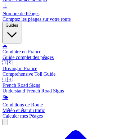
📊
Nombre de Péages
Comptez les péages sur votre route
Guides
🚗
Conduire en France
Guide complet des péages
🇺🇸
Driving in France
Comprehensive Toll Guide
🇺🇸
French Road Signs
Understand French Road Signs
🌤️
Conditions de Route
Météo et état du trafic
Calculer mes Péages