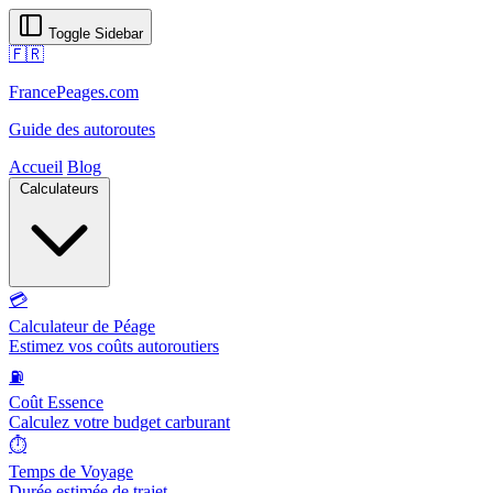
Toggle Sidebar
🇫🇷
FrancePeages.com
Guide des autoroutes
Accueil
Blog
Calculateurs
💳
Calculateur de Péage
Estimez vos coûts autoroutiers
⛽
Coût Essence
Calculez votre budget carburant
⏱️
Temps de Voyage
Durée estimée de trajet