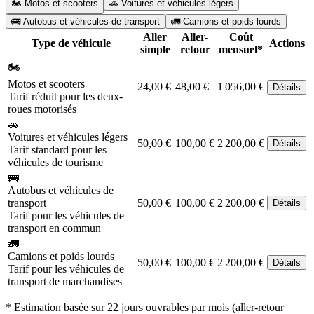
🏍️ Motos et scooters
🚗 Voitures et véhicules légers
🚌 Autobus et véhicules de transport
🚛 Camions et poids lourds
Aller
Aller-
Coût
Type de véhicule
Actions
simple
retour
mensuel*
🏍️
Motos et scooters
24,00 €
48,00 €
1 056,00 €
Détails
Tarif réduit pour les deux-
roues motorisés
🚗
Voitures et véhicules légers
50,00 €
100,00 €
2 200,00 €
Détails
Tarif standard pour les
véhicules de tourisme
🚌
Autobus et véhicules de
transport
50,00 €
100,00 €
2 200,00 €
Détails
Tarif pour les véhicules de
transport en commun
🚛
Camions et poids lourds
50,00 €
100,00 €
2 200,00 €
Détails
Tarif pour les véhicules de
transport de marchandises
* Estimation basée sur 22 jours ouvrables par mois (aller-retour