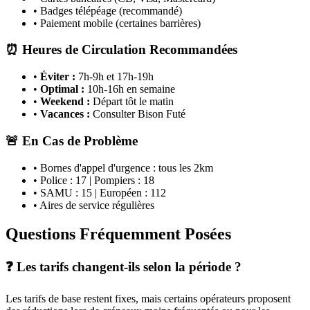
• Badges télépéage (recommandé)
• Paiement mobile (certaines barrières)
⏰ Heures de Circulation Recommandées
•
Éviter :
7h-9h et 17h-19h
•
Optimal :
10h-16h en semaine
•
Weekend :
Départ tôt le matin
•
Vacances :
Consulter Bison Futé
🚨 En Cas de Problème
• Bornes d'appel d'urgence : tous les 2km
• Police : 17 | Pompiers : 18
• SAMU : 15 | Européen : 112
• Aires de service régulières
Questions Fréquemment Posées
❓ Les tarifs changent-ils selon la période ?
Les tarifs de base restent fixes, mais certains opérateurs proposent