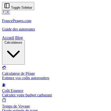
Toggle Sidebar
🇫🇷
FrancePeages.com
Guide des autoroutes
Accueil
Blog
Calculateurs
💳
Calculateur de Péage
Estimez vos coûts autoroutiers
⛽
Coût Essence
Calculez votre budget carburant
⏱️
Temps de Voyage
Durée estimée de trajet