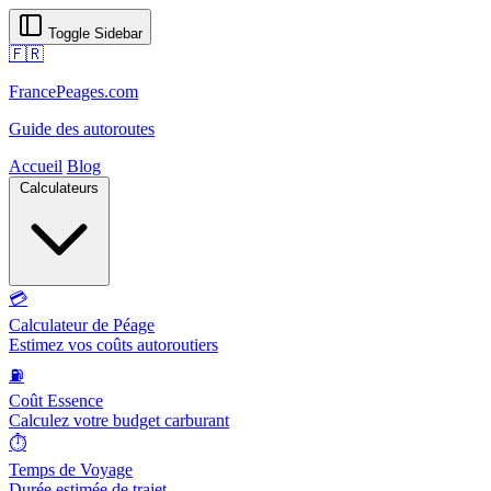
Toggle Sidebar
🇫🇷
FrancePeages.com
Guide des autoroutes
Accueil
Blog
Calculateurs
💳
Calculateur de Péage
Estimez vos coûts autoroutiers
⛽
Coût Essence
Calculez votre budget carburant
⏱️
Temps de Voyage
Durée estimée de trajet