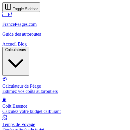
Toggle Sidebar
🇫🇷
FrancePeages.com
Guide des autoroutes
Accueil
Blog
Calculateurs
💳
Calculateur de Péage
Estimez vos coûts autoroutiers
⛽
Coût Essence
Calculez votre budget carburant
⏱️
Temps de Voyage
Durée estimée de trajet