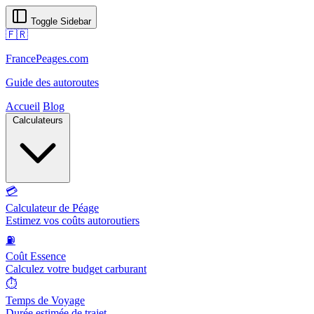
Toggle Sidebar
🇫🇷
FrancePeages.com
Guide des autoroutes
Accueil
Blog
Calculateurs
💳
Calculateur de Péage
Estimez vos coûts autoroutiers
⛽
Coût Essence
Calculez votre budget carburant
⏱️
Temps de Voyage
Durée estimée de trajet