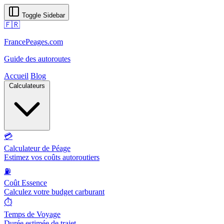
Toggle Sidebar
🇫🇷
FrancePeages.com
Guide des autoroutes
Accueil
Blog
Calculateurs
💳
Calculateur de Péage
Estimez vos coûts autoroutiers
⛽
Coût Essence
Calculez votre budget carburant
⏱️
Temps de Voyage
Durée estimée de trajet