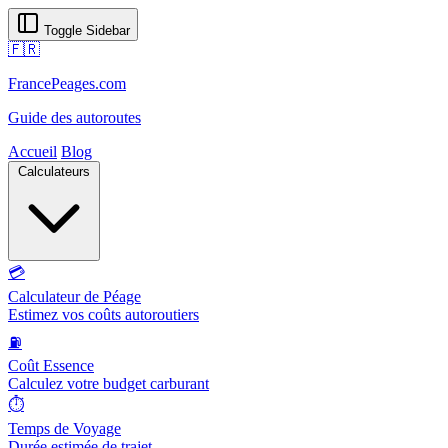
Toggle Sidebar
🇫🇷
FrancePeages.com
Guide des autoroutes
Accueil
Blog
Calculateurs
💳
Calculateur de Péage
Estimez vos coûts autoroutiers
⛽
Coût Essence
Calculez votre budget carburant
⏱️
Temps de Voyage
Durée estimée de trajet