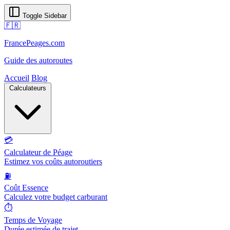
Toggle Sidebar
🇫🇷
FrancePeages.com
Guide des autoroutes
Accueil
Blog
Calculateurs
💳
Calculateur de Péage
Estimez vos coûts autoroutiers
⛽
Coût Essence
Calculez votre budget carburant
⏱️
Temps de Voyage
Durée estimée de trajet